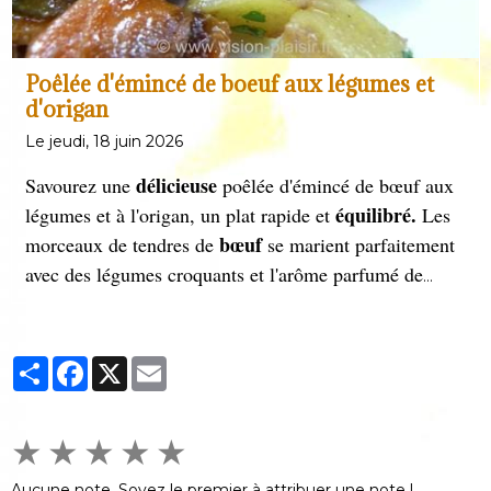
Poêlée d'émincé de boeuf aux légumes et
d'origan
Le jeudi, 18 juin 2026
délicieuse
Savourez une
poêlée d'émincé de bœuf aux
équilibré.
légumes et à l'origan, un plat rapide et
Les
bœuf
morceaux de tendres de
se marient parfaitement
avec des légumes croquants et l'arôme parfumé de
l'origan. Parfait pour un repas sain et gourmand, prêt
en quelques minutes seulement.
Partager
Facebook
X
Email
★
★
★
★
★
Aucune note. Soyez le premier à attribuer une note !