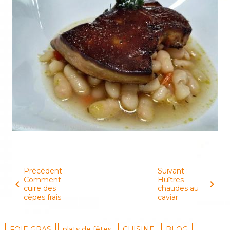
Précédent :
Suivant :
Comment
Huîtres
cuire des
chaudes au
cèpes frais
caviar
FOIE GRAS
plats de fêtes
CUISINE
BLOG