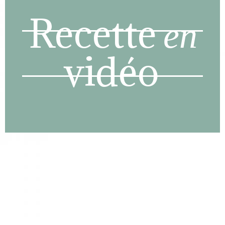
Recette
en
vidéo