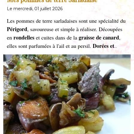
Le mercredi, 01 juillet 2026
Les pommes de terre sarladaises sont une spécialité du
Périgord
, savoureuse et simple à réaliser. Découpées
rondelles
graisse de canard
en
et cuites dans de la
,
Dorées et
elles sont parfumées à l'ail et au persil.
fondantes
, elles accompagnent à merveille confits,
magrets
et plats rustiques, incarnant la richesse du
terroir français.