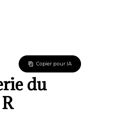
Copier pour IA
erie du
 R