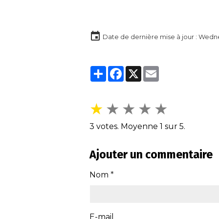
réconfortant, il ravit
les amateurs de
saveurs délicates et
Date de dernière mise à jour : Wedn
fruitées.
Partager
Facebook
X
Email
★
★
★
★
★
3
votes. Moyenne
1
sur 5.
Ajouter un commentaire
Nom
E-mail