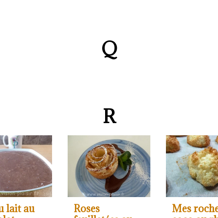
Q
R
u lait au
Roses
Mes roche