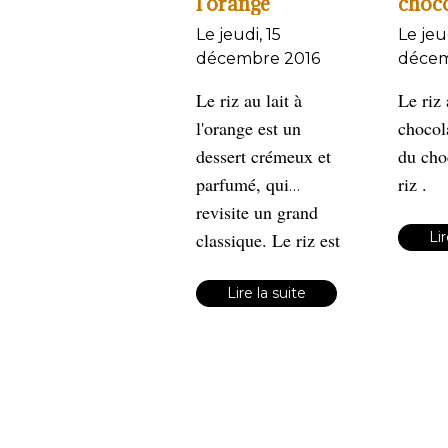
l'orange
choco
Le jeudi, 15
Le jeu
décembre 2016
décem
Le riz au lait à
Le riz 
l'orange est un
chocol
dessert crémeux et
du cho
parfumé, qui
riz .
revisite un grand
classique. Le riz est
Lir
cuit lentement dans
du lait sucré, infusé
Lire la suite
de zestes et de jus
d’orange, apportant
une touche d'acidité
et de fraîcheur.
Simple et