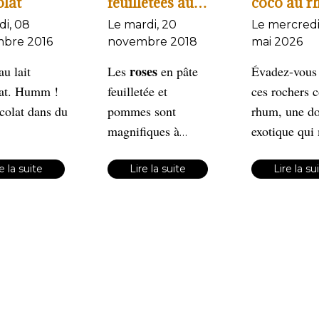
lat
feuilletées aux
coco au 
pommes, noix
di, 08
Le mardi, 20
Le mercredi
de coco et
bre 2016
novembre 2018
mai 2026
chocolat
roses
au lait
Les
en pâte
Évadez-vous
at. Humm !
feuilletée et
ces rochers 
colat dans du
pommes sont
rhum, une d
magnifiques à
exotique qui
regarder
perfecti
. Elles
à la
e la suite
sont idéales pour
Lire la suite
gourmandise 
Lire la su
ajouter une touche
noix de coco 
élégante à un
chaleur subti
Croqu
dessert fait maison
rhum.
ou simplement en
l'extérieur, f
dégustation seule.
à l'intérieur, 
L'association
de
petits délice
noix
pommes et de
transporteron