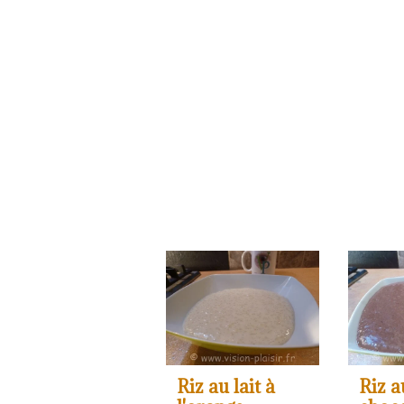
Riz au lait à
Riz a