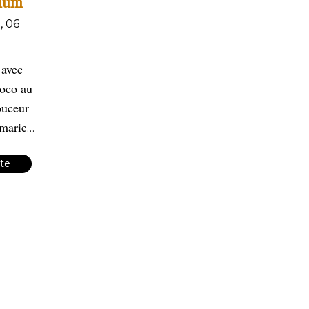
rhum
, 06
 avec
coco au
ouceur
 marie
on
la
de la
ite
et la
le du
ants
à
ondants
ces
s vous
t sous