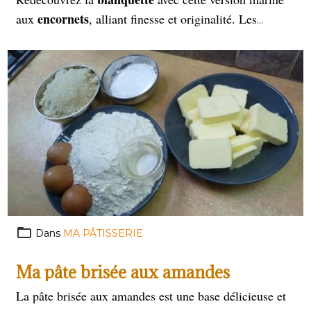
encornets
aux
, alliant finesse et originalité. Les
tendres morceaux d'encornets mijotent délicatement
dans une sauce crémeuse et parfumée, sublimée par
une touche de citron et des herbes fraîches. Une recette
qui allie terre et mer, pour une explosion de saveurs à
chaque bouchée. Surprenez vos convives avec ce plat
l'audace culinaire !
raffiné, où la tradition se mêle à
Dans
MA PÂTISSERIE
Ma pâte brisée aux amandes
La pâte brisée aux amandes est une base délicieuse et