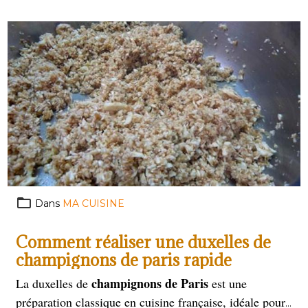
délicatement beurré. Réalisée avec une pâte levée
enrichie en beurre et lait, elle se caractérise par son
aspect doré et ses boules alignées. Parfaite pour le
petit-déjeuner ou le goûter, elle ravit petits et grands.
Dans
MA CUISINE
Comment réaliser une duxelles de
champignons de paris rapide
champignons de Paris
La duxelles de
est une
préparation classique en cuisine française, idéale pour