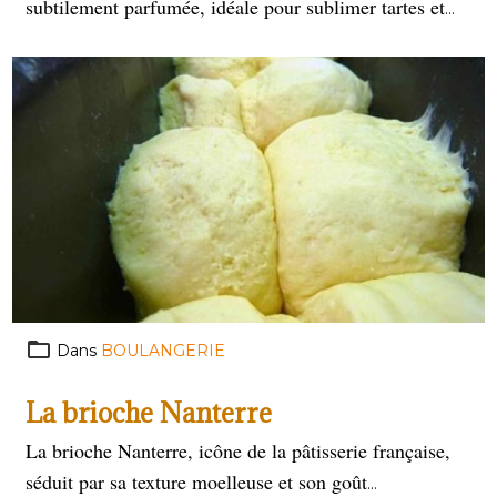
subtilement parfumée, idéale pour sublimer tartes et
tartelettes sucrées. Enrichie de poudre d’amandes, elle
offre une texture légèrement sablée et un goût
gourmand. Parfaite pour des desserts raffinés comme
les tartes aux fruits ou les créations pâtissières
originales.
Dans
BOULANGERIE
La brioche Nanterre
La brioche Nanterre, icône de la pâtisserie française,
séduit par sa texture moelleuse et son goût