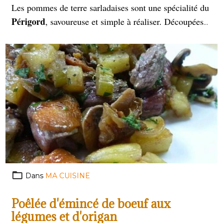
Les pommes de terre sarladaises sont une spécialité du
Périgord
, savoureuse et simple à réaliser. Découpées
rondelles
graisse de canard
en
et cuites dans de la
,
Dorées et
elles sont parfumées à l'ail et au persil.
fondantes
, elles accompagnent à merveille confits,
magrets
et plats rustiques, incarnant la richesse du
terroir français.
Dans
MA CUISINE
Poêlée d'émincé de boeuf aux
légumes et d'origan