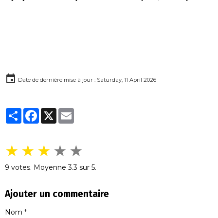
ajouter profondeur et saveur aux plats. Finement
hachés, les champignons de Paris sont cuits lentement
avec des échalotes et du beurre jusqu'à obtenir une
consistance presque sèche et concentrée en arômes.
garnir des viandes
Parfaite pour
, des volailles, des
des feuilletés
tourtes ou
, la duxelles apporte une
Date de dernière mise à jour : Saturday, 11 April 2026
touche de sophistication et de finesse à chaque recette.
Partager
Facebook
X
Email
★
★
★
★
★
9
votes. Moyenne
3.3
sur 5.
Ajouter un commentaire
Nom