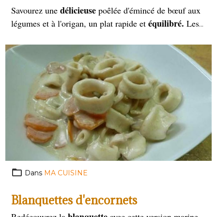
délicieuse
Savourez une
poêlée d'émincé de bœuf aux
équilibré.
légumes et à l'origan, un plat rapide et
Les
bœuf
morceaux de tendres de
se marient parfaitement
avec des légumes croquants et l'arôme parfumé de
l'origan. Parfait pour un repas sain et gourmand, prêt
en quelques minutes seulement.
Dans
MA CUISINE
Blanquettes d'encornets
blanquette
Redécouvrez la
avec cette version marine