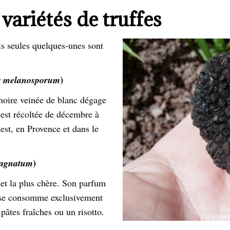
 variétés de truffes
is seules quelques-unes sont
)
r melanosporum
 noire veinée de blanc dégage
 est récoltée de décembre à
est, en Provence et dans le
)
agnatum
e et la plus chère. Son parfum
le se consomme exclusivement
 pâtes fraîches ou un risotto.