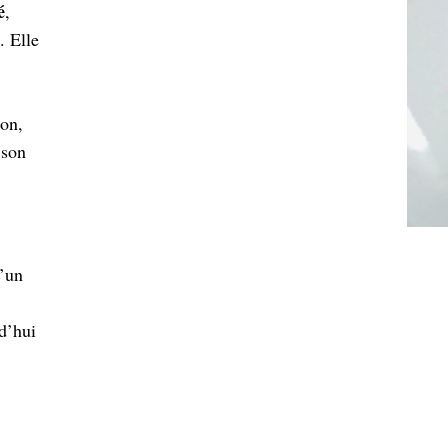
é
,
. Elle
ion,
 son
d’un
d’hui