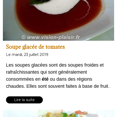
Soupe glacée de tomates
Le mardi, 23 juillet 2019
Les soupes glacées sont des soupes froides et
rafraîchissantes qui sont généralement
consommées en
été
ou dans des régions
chaudes. Elles sont souvent faites à base de fruits
ou de légumes frais et sont mélangées avec de la
Lire la suite
glace ou des ingrédients glacés pour obtenir une
texture glacée. Les soupes glacées sont non
seulement délicieuses, mais elles sont également