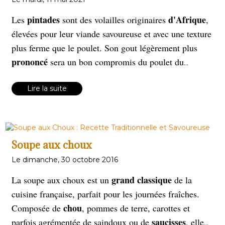
pintades
d'Afrique
Les
sont des volailles originaires
,
élevées pour leur viande savoureuse et avec une texture
plus ferme que le poulet. Son gout légèrement plus
prononcé
sera un bon compromis du poulet du
dimanche. Un
suprême de pintade rencontrant les
asperges blanches. Le mariage de l'année.
Lire la suite
Soupe aux choux
Le dimanche, 30 octobre 2016
grand classique
La soupe aux choux est un
de la
cuisine française, parfait pour les journées fraîches.
chou
Composée de
, pommes de terre, carottes et
saucisses
parfois agrémentée de saindoux ou de
, elle