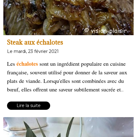
Steak aux échalotes
Le mardi, 23 février 2021
échalotes
Les
sont un ingrédient populaire en cuisine
française, souvent utilisé pour donner de la saveur aux
plats de viande. Lorsqu'elles sont combinées avec du
bœuf, elles offrent une saveur subtilement sucrée et
légèrement acidulée qui complète bien la richesse de la
viande
de
bœuf
Lire la suite
.