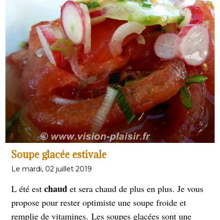
très hydratantes
et peuvent aider à maintenir
une bonne
santé en été.
Soupe glacée estivale
Le mardi, 02 juillet 2019
chaud
L été est
et sera chaud de plus en plus. Je vous
propose pour rester optimiste une soupe froide et
remplie de vitamines.
Les soupes glacées sont une