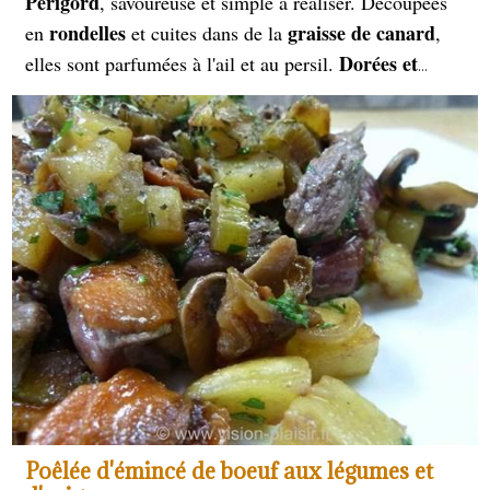
Périgord
, savoureuse et simple à réaliser. Découpées
rondelles
graisse de canard
en
et cuites dans de la
,
Dorées et
elles sont parfumées à l'ail et au persil.
fondantes
, elles accompagnent à merveille confits,
magrets
et plats rustiques, incarnant la richesse du
terroir français.
Poêlée d'émincé de boeuf aux légumes et