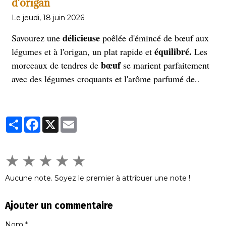
d'origan
Le jeudi, 18 juin 2026
délicieuse
Savourez une
poêlée d'émincé de bœuf aux
équilibré.
légumes et à l'origan, un plat rapide et
Les
bœuf
morceaux de tendres de
se marient parfaitement
avec des légumes croquants et l'arôme parfumé de
l'origan. Parfait pour un repas sain et gourmand, prêt
en quelques minutes seulement.
Partager
Facebook
X
Email
★
★
★
★
★
Aucune note. Soyez le premier à attribuer une note !
Ajouter un commentaire
Nom