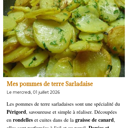
Mes pommes de terre Sarladaise
Le mercredi, 01 juillet 2026
Les pommes de terre sarladaises sont une spécialité du
Périgord
, savoureuse et simple à réaliser. Découpées
rondelles
graisse de canard
en
et cuites dans de la
,
Dorées et
elles sont parfumées à l'ail et au persil.