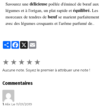
délicieuse
Savourez une
poêlée d'émincé de bœuf aux
équilibré.
légumes et à l'origan, un plat rapide et
Les
bœuf
morceaux de tendres de
se marient parfaitement
avec des légumes croquants et l'arôme parfumé de
l'origan. Parfait pour un repas sain et gourmand, prêt
en quelques minutes seulement.
Partager
Facebook
X
Email
★
★
★
★
★
Aucune note. Soyez le premier à attribuer une note !
Commentaires
1
Alix
Le 11/01/2019