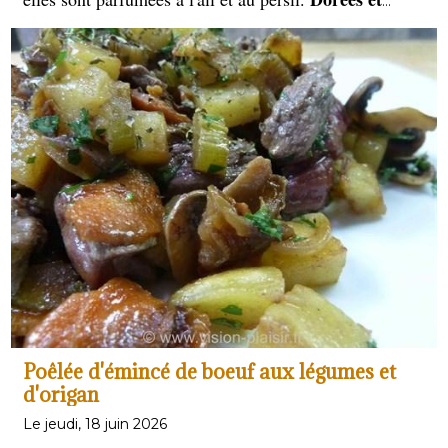
fondantes
, elles accompagnent à merveille confits,
magrets
et plats rustiques, incarnant la richesse du
terroir français.
Poêlée d'émincé de boeuf aux légumes et
d'origan
Le jeudi, 18 juin 2026