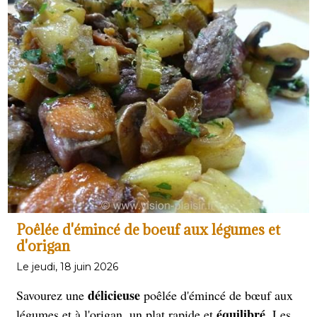
magrets
et plats rustiques, incarnant la richesse du
terroir français.
Poêlée d'émincé de boeuf aux légumes et
d'origan
Le jeudi, 18 juin 2026
délicieuse
Savourez une
poêlée d'émincé de bœuf aux
équilibré.
légumes et à l'origan, un plat rapide et
Les