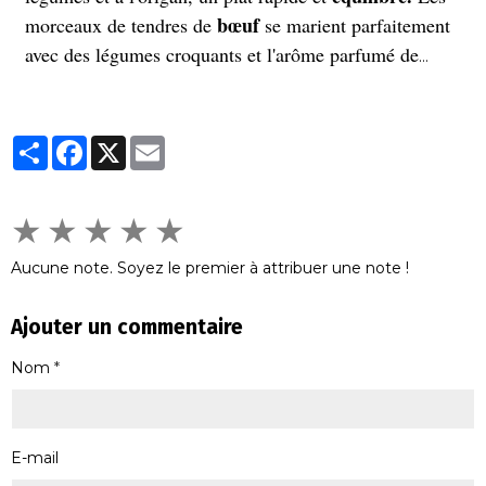
bœuf
morceaux de tendres de
se marient parfaitement
avec des légumes croquants et l'arôme parfumé de
l'origan. Parfait pour un repas sain et gourmand, prêt
en quelques minutes seulement.
Partager
Facebook
X
Email
★
★
★
★
★
Aucune note. Soyez le premier à attribuer une note !
Ajouter un commentaire
Nom
E-mail