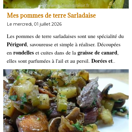
Mes pommes de terre Sarladaise
Le mercredi, 01 juillet 2026
Les pommes de terre sarladaises sont une spécialité du
Périgord
, savoureuse et simple à réaliser. Découpées
rondelles
graisse de canard
en
et cuites dans de la
,
Dorées et
elles sont parfumées à l'ail et au persil.
fondantes
, elles accompagnent à merveille confits,
magrets
et plats rustiques, incarnant la richesse du
terroir français.