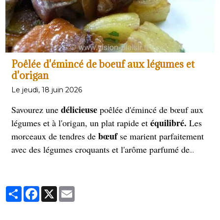
Poêlée d'émincé de boeuf aux légumes et
d'origan
Le jeudi, 18 juin 2026
délicieuse
Savourez une
poêlée d'émincé de bœuf aux
équilibré.
légumes et à l'origan, un plat rapide et
Les
bœuf
morceaux de tendres de
se marient parfaitement
avec des légumes croquants et l'arôme parfumé de
l'origan. Parfait pour un repas sain et gourmand, prêt
en quelques minutes seulement.
Partager
Facebook
X
Email