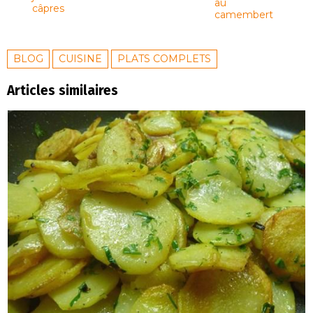
au
câpres
camembert
BLOG
CUISINE
PLATS COMPLETS
Articles similaires