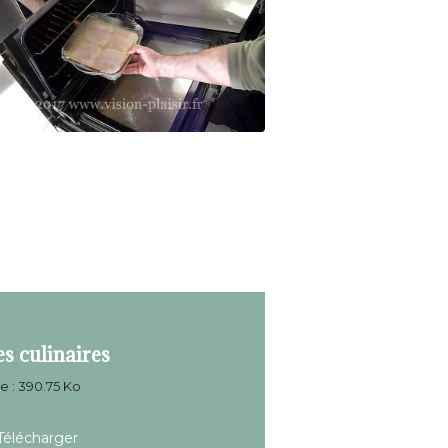
s culinaires
le : 390.75 Ko
élécharger