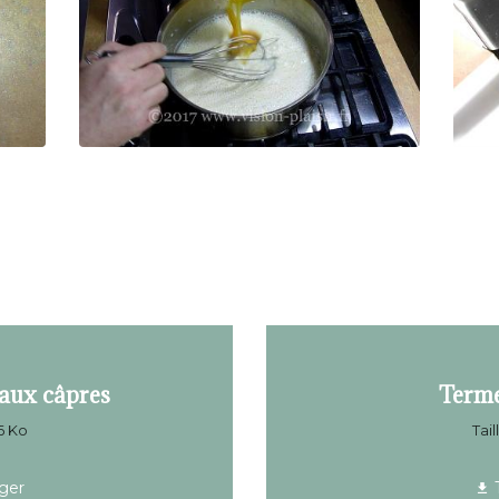
 aux câpres
Terme
76 Ko
Tail
ger
T