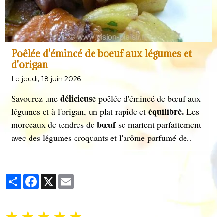
Poêlée d'émincé de boeuf aux légumes et
d'origan
Le jeudi, 18 juin 2026
délicieuse
Savourez une
poêlée d'émincé de bœuf aux
équilibré.
légumes et à l'origan, un plat rapide et
Les
bœuf
morceaux de tendres de
se marient parfaitement
avec des légumes croquants et l'arôme parfumé de
l'origan. Parfait pour un repas sain et gourmand, prêt
en quelques minutes seulement.
Partager
Facebook
X
Email
★
★
★
★
★