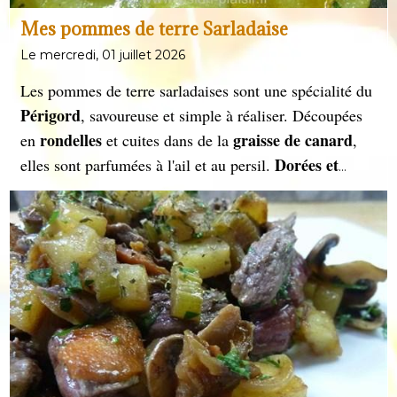
Mes pommes de terre Sarladaise
Le mercredi, 01 juillet 2026
Les pommes de terre sarladaises sont une spécialité du
Périgord
, savoureuse et simple à réaliser. Découpées
rondelles
graisse de canard
en
et cuites dans de la
,
Dorées et
elles sont parfumées à l'ail et au persil.
fondantes
, elles accompagnent à merveille confits,
magrets
et plats rustiques, incarnant la richesse du
terroir français.