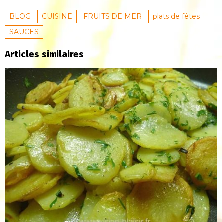
BLOG
CUISINE
FRUITS DE MER
plats de fêtes
SAUCES
Articles similaires