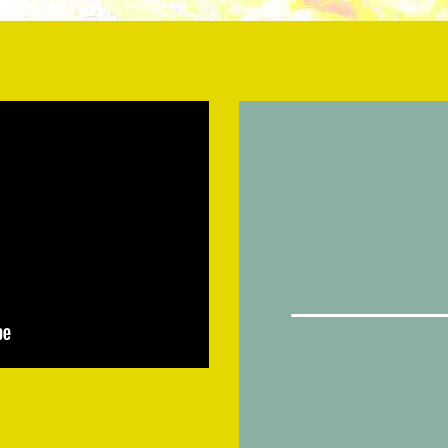
Rec
v