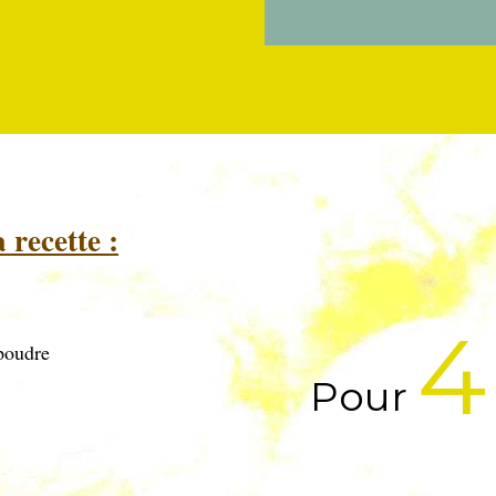
 recette :
4
 poudre
Pour