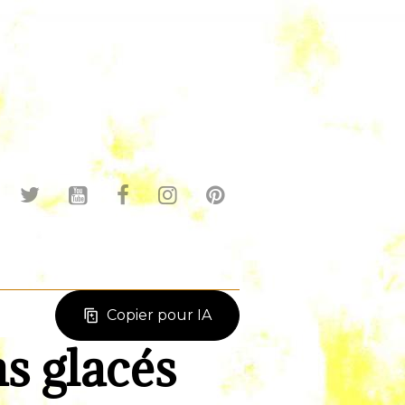
Copier pour IA
ns glacés