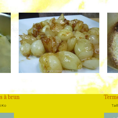
s à brun
Terme
86 Ko
Tail