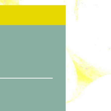
ette
en
idéo