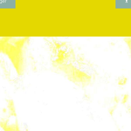
ger
T