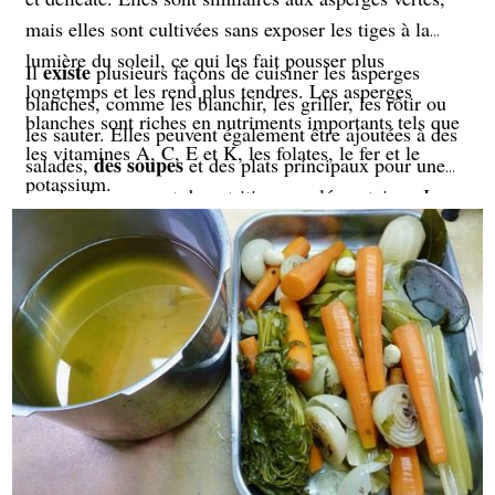
mais elles sont cultivées sans exposer les tiges à la
lumière du soleil, ce qui les fait pousser plus
existe
Il
plusieurs façons de cuisiner les asperges
longtemps et les rend plus tendres. Les asperges
blanches, comme les blanchir, les griller, les rôtir ou
blanches sont riches en nutriments importants tels que
les sauter. Elles peuvent également être ajoutées à des
les vitamines A, C, E et K, les folates, le fer et le
des soupes
salades,
et des plats principaux pour une
potassium.
touche de saveur et de nutrition supplémentaires. Je
Un résultat
vous propose de les cuire à la plancha.
riche
en gout et légèrement croquant.