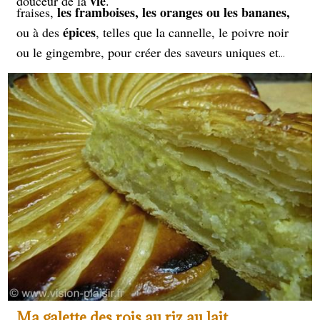
vie
douceur de la
.
les framboises, les oranges ou les bananes,
fraises,
épices
ou à des
, telles que la cannelle, le poivre noir
ou le gingembre, pour créer des saveurs uniques et
savoureuses.
En résumé, le chocolat est un ingrédient
polyvalent et apprécié des gourmands, qui peut être
façons
utilisé de différentes
pour ajouter de la saveur et
gourmandises
de la texture aux
, ainsi que pour être
part entière
consommé en tant que gourmandise à
.
Ma galette des rois au riz au lait