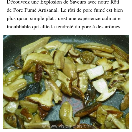
Découvrez une Explosion de Saveurs avec notre Rôti
de Porc Fumé Artisanal. Le rôti de porc fumé est bien
plus qu'un simple plat ; c'est une expérience culinaire
inoubliable qui allie la tendreté du porc à des arômes
riches et fumés. Ce qui rend le rôti de porc fumé si
spécial, c'est sa polyvalence en cuisine. Que ce soit
servi chaud en tranches fines, pour garnir des
sandwichs gourmands, ce délice culinaire saura
s'adapter à toutes vos envies et occasions.