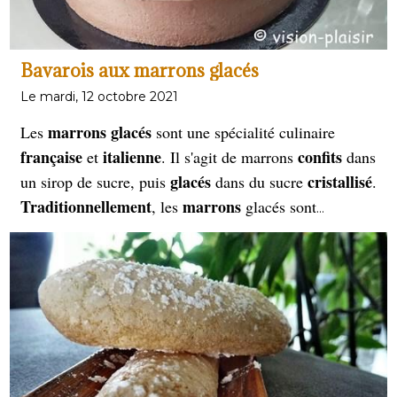
Bavarois aux marrons glacés
Le mardi, 12 octobre 2021
marrons
glacés
Les
sont une spécialité culinaire
française
italienne
confits
et
. Il s'agit de marrons
dans
glacés
cristallisé
un sirop de sucre, puis
dans du sucre
.
Traditionnellement
marrons
, les
glacés sont
hiver
fêtes
consommés en
pendant les
de fin d'année,
l'année
mais ils peuvent être appréciés tout au long de
.
La préparation des marrons glacés est assez complexe
et nécessite plusieurs étapes, notamment la cuisson des
marrons dans le sirop de sucre, leur refroidissement et
leur glaçage. Le bavarois aux marrons glacés est
gourmands
réservé aux plus
de nous. Attention, le