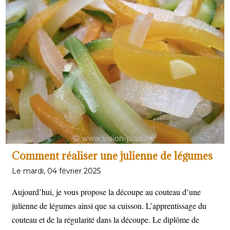
barbecue équipé d'une cloche ou d'un couvercle. Cette
méthode de cuisson favorise une chaleur indirecte qui
entoure la viande, permettant une cuisson lente et
uniforme. Elle est idéale pour préparer des viandes
comme le cuissot de sanglier, car elle retient l'humidité
et les saveurs tout en donnant une belle coloration à la
surface.
Comment réaliser une julienne de légumes
Le mardi, 04 février 2025
Aujourd’hui, je vous propose la découpe au couteau d’une
julienne de légumes ainsi que sa cuisson. L’apprentissage du
couteau et de la régularité dans la découpe. Le diplôme de