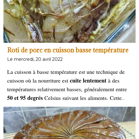
oignons, les tomates, le céleri et le poireau. Les
bouillons de légumes peuvent être achetés tout prêts en
magasin ou préparés à la maison avec des ingrédients
frais. Pour aujourd’hui, je vous propose de réaliser
bouillon de légumes.
vous-même le
Roti de porc en cuisson basse température
Le mercredi, 20 avril 2022
La cuisson à basse température est une technique de
cuite lentement
cuisson où la nourriture est
à des
températures relativement basses, généralement entre
50 et 95 degrés
Celsius suivant les aliments. Cette
méthode de cuisson est utilisée pour la viande, les
légumes et les poissons, et peut être effectuée au four,
dans une mijoteuse ou dans un bain d'eau chaude. La
cuisson à basse température permet de préserver les