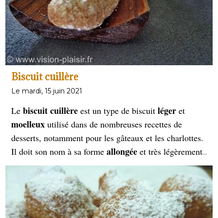
prix des marrons glacés est assez cher.
Biscuit cuillère
Le mardi, 15 juin 2021
biscuit
cuillère
léger
Le
est un type de biscuit
et
moelleux
utilisé dans de nombreuses recettes de
desserts, notamment pour les gâteaux et les charlottes.
allongée
Il doit son nom à sa forme
et très légèrement
incurvée, qui rappelle la forme d'une cuillère. Le
température
biscuit est cuit au four à une
relativement
brunisse de trop
basse pour éviter qu'il ne
. Le biscuit
cuillère est souvent utilisé dans des recettes de