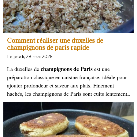
Comment réaliser une duxelles de
champignons de paris rapide
Le jeudi, 28 mai 2026
champignons de Paris
La duxelles de
est une
préparation classique en cuisine française, idéale pour
ajouter profondeur et saveur aux plats. Finement
hachés, les champignons de Paris sont cuits lentement
avec des échalotes et du beurre jusqu'à obtenir une
consistance presque sèche et concentrée en arômes.
garnir des viandes
Parfaite pour
, des volailles, des
des feuilletés
tourtes ou
, la duxelles apporte une
touche de sophistication et de finesse à chaque recette.