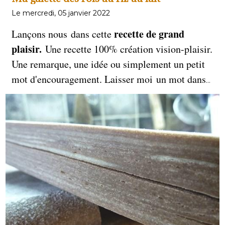
Le mercredi, 05 janvier 2022
recette de grand
Lançons nous
dans cette
plaisir.
Une recette 100% création vision-plaisir.
Une remarque, une idée ou simplement un petit
mot d'encouragement. Laisser moi un mot dans
les commentaires. La recette de galette avec un
riz au lait
insert de
collé au jaunes d'oeufs. Le
pâte
coup de cœur de vision-plaisir. La
feuilletée
: des couches de pâte et de beurre sont
déroulées à nouveau
ensuite refroidies et
, créant
encore plus de couches. Ce processus est répété
plusieurs fois
, ce qui donne une pâte composée
centaines de couches
de
délicates et feuilletées.