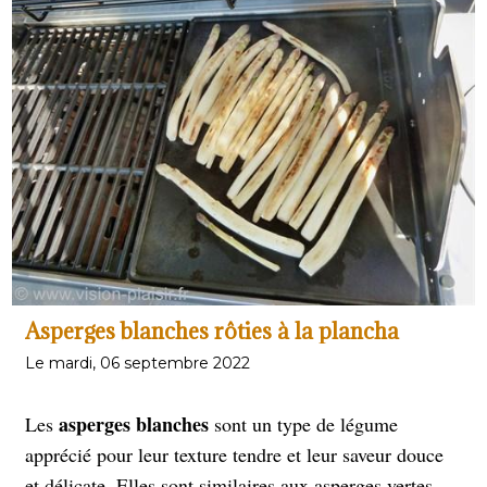
styles uniques se développant dans de nombreux pays.
pizzas sont presque illimitées
Les garnitures pour les
,
allant des classiques tels que pepperoni et
champignons, aux ingrédients plus exotiques tels que
les fruits de mer et les légumes. Les pizzas desserts
sont aussi possible. Je vous propose une recette simple
Alors
mais en cuisson au barbecue au gaz à cloche.
là ! une folie ou pas ? un commentaire sera un plus
pour mon blog. Merci.
Asperges blanches rôties à la plancha
Le mardi, 06 septembre 2022
asperges blanches
Les
sont un type de légume
apprécié pour leur texture tendre et leur saveur douce
et délicate. Elles sont similaires aux asperges vertes,