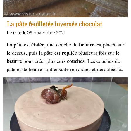
La pâte feuilletée inversée chocolat
Le mardi, 09 novembre 2021
étalée
beurre
La pâte est
, une couche de
est placée sur
repliée
le dessus, puis la pâte est
plusieurs fois sur le
beurre
couches
pour créer plusieurs
. Les couches de
pâte et de beurre sont ensuite refroidies et déroulées à
nouveau
, créant encore plus de couches. Ce processus
est répété plusieurs fois, ce qui donne une pâte
composée de centaines de couches délicates et
feuilletées
. Cette recette est une recette très délicate
dans sa confection. Mais avec un peu de courage et de
serez
plaisir. Vous
surpris par sa qualité.