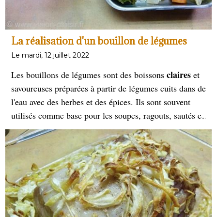
La réalisation d'un bouillon de légumes
Le mardi, 12 juillet 2022
claires
Les bouillons de légumes sont des boissons
et
savoureuses préparées à partir de légumes cuits dans de
l'eau avec des herbes et des épices. Ils sont souvent
utilisés comme base pour les soupes, ragouts, sautés et
peuvent être consommés
les sauces. Ils
seuls comme
boisson rafraîchissante et hydratante. Les bouillons de
légumes sont souvent considérés comme une option
saine pour les repas, car ils sont riches en nutriments
tels que les minéraux, les vitamines et les
Les légumes
antioxydants.
couramment utilisés pour
préparer les bouillons contiennent les carottes, les