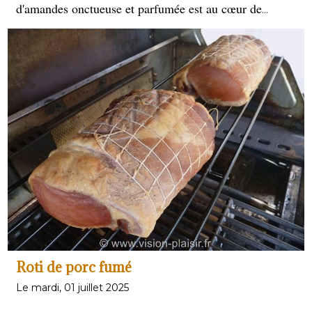
d'amandes onctueuse et parfumée est au cœur de
nombreuses délices sucrés, notamment les célèbres
galettes des rois, mais elle offre également une
polyvalence culinaire pour élever vos créations
pâtissières à un niveau supérieur. Qu'est-ce qui rend la
vraie frangipane si spéciale ? A vous de me le dire.
Roti de porc fumé
Le mardi, 01 juillet 2025