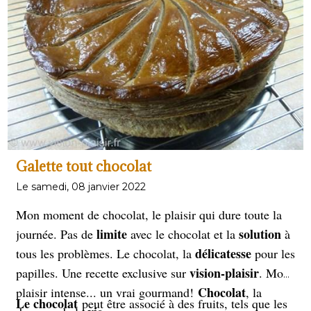
maintenir la texture
nutriments, de
et la saveur de la
nourriture, et de minimiser la perte de l’aliment. En
outre, cette technique de cuisson favorise la
Prenons du temps à notre
conservation des aliments.
temps
rôti de porc
! pour la réalisation du
en basse
température.
Galette tout chocolat
Le samedi, 08 janvier 2022
Mon moment de chocolat, le plaisir qui dure toute la
limite
solution
journée. Pas de
avec le chocolat et la
à
délicatesse
tous les problèmes. Le chocolat, la
pour les
vision-plaisir
papilles. Une recette exclusive sur
. Mon
Chocolat
plaisir intense... un vrai gourmand!
, la
Le chocolat
peut être associé à des fruits, tels que les