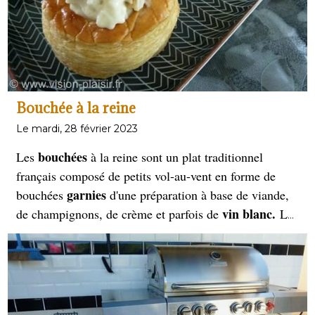
Bouchée à la reine
Le mardi, 28 février 2023
bouchées
Les
à la reine sont un plat traditionnel
français composé de petits vol-au-vent en forme de
garnies
bouchées
d'une préparation à base de viande,
vin blanc.
de champignons, de crème et parfois de
La
garniture peut varier en fonction des préférences et des
traditions régionales, mais elle est souvent préparée à
partir de poulet ou de veau.