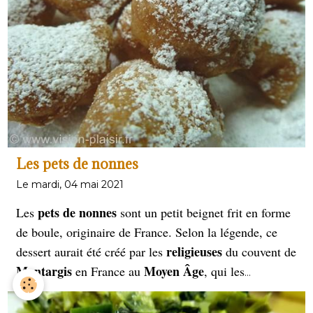
desserts
qui acheminent un biscuit léger et une crème
gélatineux
légère ou légèrement
.
Les pets de nonnes
Le mardi, 04 mai 2021
pets de nonnes
Les
sont un petit beignet frit en forme
de boule, originaire de France. Selon la légende, ce
religieuses
dessert aurait été créé par les
du couvent de
Montargis
Moyen Âge
en France au
, qui les
préparaient pour leur propre consommation.
La pâte
est préparée à partir d'eau, de beurre, de farine et