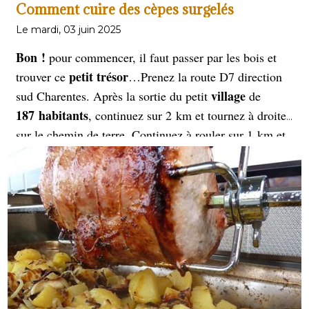
Comment cuire des cèpes surgelés
Le mardi, 03 juin 2025
Bon !
pour commencer, il faut passer par les bois et
petit trésor
trouver ce
…
Prenez la route D7 direction
village
sud Charentes. Après la sortie du petit
de
187 habitants
, continuez sur 2 km et tournez à droite,
sur le chemin de terre. Continuez à rouler sur 1 km et
bas-côté
arrêtez-vous sur le
. Prenez vos bottes, un
couteau et un panier. À 200 m, vous apercevez un gros
Approchez-
chêne sur le côté droit de votre voiture.
vous de ce chêne
et vous apercevrez un couloir
d’arbres sur le côté droit du chêne. Prenez ce couloir et
stop ! regardez au sol pas en l'air! Vous voyez mon
petit trésor ?
Qui trouve mon lieu sera invité pour la
dégustation d'un bon repas.