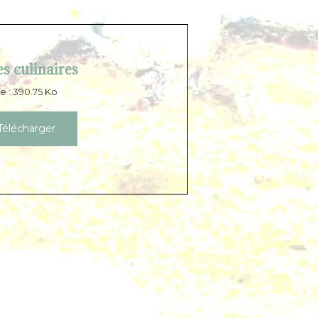
s culinaires
le : 390.75 Ko
élécharger