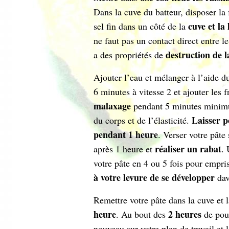
Dans la cuve du batteur, disposer la 
cuve et la
sel fin dans un côté de la
ne faut pas un contact direct entre le 
destruction de l
a des propriétés de
Ajouter l’eau et mélanger à l’aide d
6 minutes à vitesse 2 et ajouter les f
malaxage
pendant 5 minutes minimu
Laisser p
du corps et de l’élasticité.
pendant 1 heure
. Verser votre pâte 
réaliser un rabat
après 1 heure et
. 
votre pâte en 4 ou 5 fois pour empri
à votre levure de se développer
da
Remettre votre pâte dans la cuve et 
heure
2 heures
. Au bout des
de pous
nouveau sur votre plan de travail et