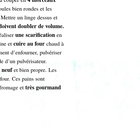
ules bien rondes et les
 Mettre un linge dessus et
doivent doubler de volume.
une scarification
réaliser
en
cuire au four
ine et
chaud à
nt d’enfourner, pulvériser
e d’un pulvérisateur.
 neuf
et bien propre. Les
 four. Ces pains sont
très gourmand
u fromage et