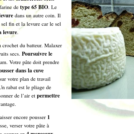
type 65 BIO
farine de
. Le
 levure
dans un autre coin. Il
sel fin et la levure car le sel
a levure
.
u crochet du batteur. Malaxer
Poursuivre le
ruits secs.
m. Votre pâte doit prendre
ousser dans la cuve
sur votre plan de travail
Un rabat est le pliage de
permettre
sonner de l’air et
vantage.
1
laisser encore pousser
se, verser votre pâte à
4 morceaux
 la couper en