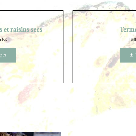
 et raisins secs
Terme
54 Ko
Tail
ger
T