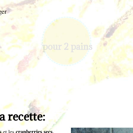
ger
pour 2 pains
a recette:
s
cranberries secs.
et les