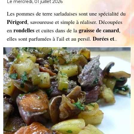
Le mercredi, 01 juillet 2026
Les pommes de terre sarladaises sont une spécialité du
Périgord
, savoureuse et simple à réaliser. Découpées
rondelles
graisse de canard
en
et cuites dans de la
,
Dorées et
elles sont parfumées à l'ail et au persil.
fondantes
, elles accompagnent à merveille confits,
magrets
et plats rustiques, incarnant la richesse du
terroir français.