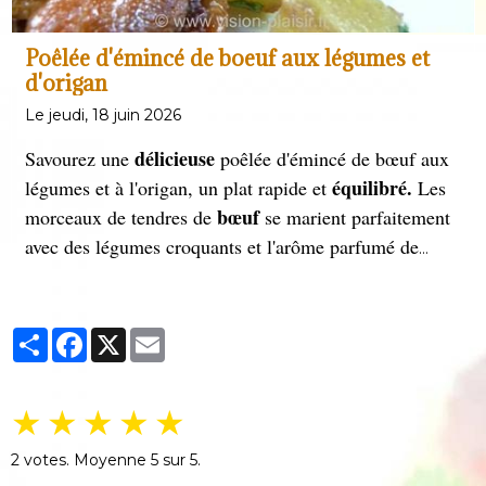
Poêlée d'émincé de boeuf aux légumes et
d'origan
Le jeudi, 18 juin 2026
délicieuse
Savourez une
poêlée d'émincé de bœuf aux
équilibré.
légumes et à l'origan, un plat rapide et
Les
bœuf
morceaux de tendres de
se marient parfaitement
avec des légumes croquants et l'arôme parfumé de
l'origan. Parfait pour un repas sain et gourmand, prêt
en quelques minutes seulement.
Partager
Facebook
X
Email
★
★
★
★
★
2
votes. Moyenne
5
sur 5.