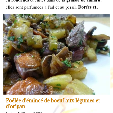
Dorées et
elles sont parfumées à l'ail et au persil.
fondantes
, elles accompagnent à merveille confits,
magrets
et plats rustiques, incarnant la richesse du
terroir français.
Poêlée d'émincé de boeuf aux légumes et
d'origan