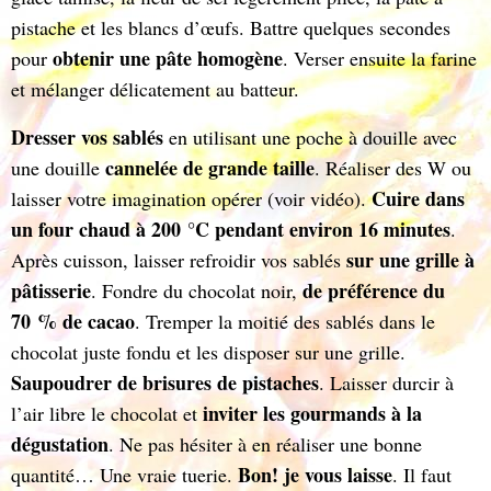
pistache et les blancs d’œufs. Battre quelques secondes
obtenir une pâte homogène
pour
. Verser ensuite la farine
et mélanger délicatement au batteur.
Dresser vos sablés
en utilisant une poche à douille avec
cannelée de grande taille
une douille
. Réaliser des W ou
Cuire dans
laisser votre imagination opérer (voir vidéo).
un four chaud à 200 °C pendant environ 16 minutes
.
sur une grille à
Après cuisson, laisser refroidir vos sablés
pâtisserie
de préférence du
. Fondre du chocolat noir,
70 % de cacao
. Tremper la moitié des sablés dans le
chocolat juste fondu et les disposer sur une grille.
Saupoudrer de brisures de pistache
s
. Laisser durcir à
inviter les gourmands à la
l’air libre le chocolat et
dégustation
. Ne pas hésiter à en réaliser une bonne
Bon! je vous laisse
quantité… Une vraie tuerie.
. Il faut