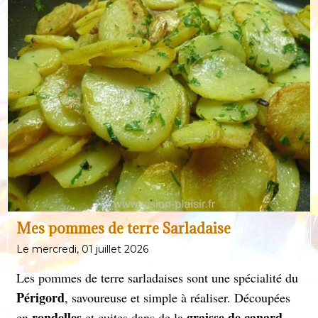
Mes pommes de terre Sarladaise
Le mercredi, 01 juillet 2026
Les pommes de terre sarladaises sont une spécialité du
Périgord
, savoureuse et simple à réaliser. Découpées
rondelles
graisse de canard
en
et cuites dans de la
,