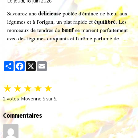
Le jeudi, 18 juin 2026
délicieuse
Savourez une
poêlée d'émincé de bœuf aux
équilibré.
légumes et à l'origan, un plat rapide et
Les
bœuf
morceaux de tendres de
se marient parfaitement
avec des légumes croquants et l'arôme parfumé de
l'origan. Parfait pour un repas sain et gourmand, prêt
en quelques minutes seulement.
Partager
Facebook
X
Email
★
★
★
★
★
2
votes. Moyenne
5
sur 5.
Commentaires