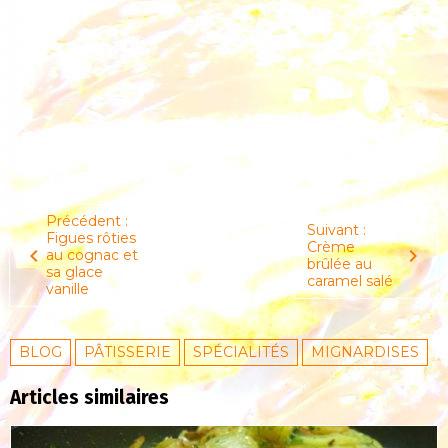
Précédent :
Suivant :
Figues rôties
Crème
au cognac et
brûlée au
sa glace
caramel salé
vanille
BLOG
PÂTISSERIE
SPÉCIALITÉS
MIGNARDISES
Articles similaires