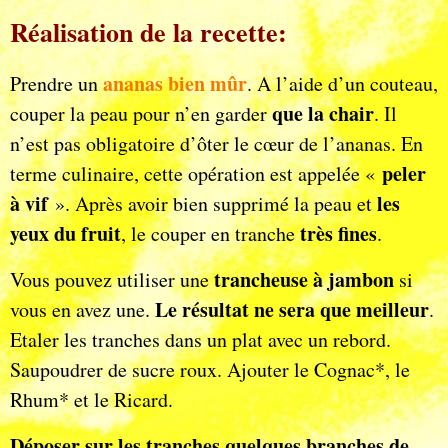
Réalisation de la recette:
ananas bien mûr
Prendre un
. A l’aide d’un couteau,
que la chair
couper la peau pour n’en garder
. Il
n’est pas obligatoire d’ôter le cœur de l’ananas. En
peler
terme culinaire, cette opération est appelée «
à vif
les
». Après avoir bien supprimé la peau et
yeux du fruit
très fines
, le couper en tranche
.
trancheuse à jambon
Vous pouvez utiliser une
si
Le résultat ne sera que meilleur
vous en avez une.
.
Etaler les tranches dans un plat avec un rebord.
Saupoudrer de sucre roux. Ajouter le Cognac*, le
Rhum* et le Ricard.
Déposer sur les tranches quelques branches de