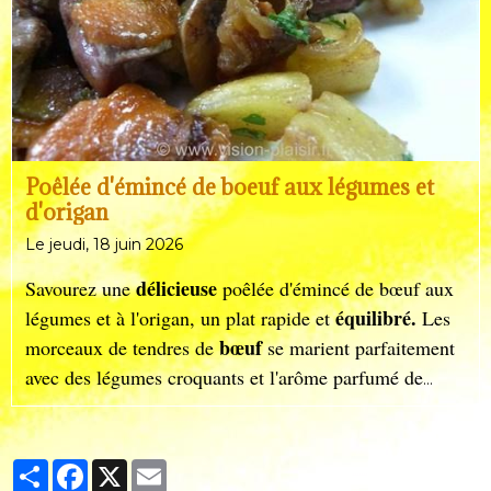
Poêlée d'émincé de boeuf aux légumes et
d'origan
Le jeudi, 18 juin 2026
délicieuse
Savourez une
poêlée d'émincé de bœuf aux
équilibré.
légumes et à l'origan, un plat rapide et
Les
bœuf
morceaux de tendres de
se marient parfaitement
avec des légumes croquants et l'arôme parfumé de
l'origan. Parfait pour un repas sain et gourmand, prêt
en quelques minutes seulement.
Partager
Facebook
X
Email