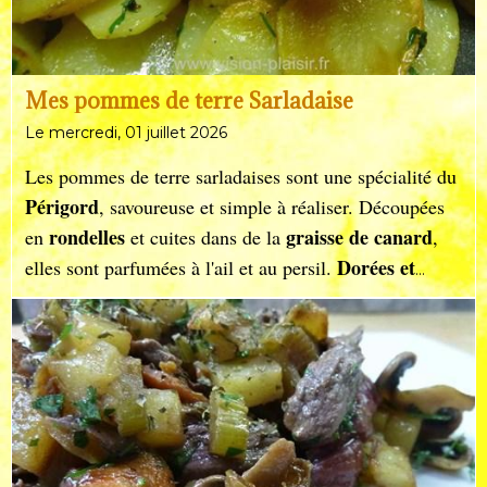
Mes pommes de terre Sarladaise
Le mercredi, 01 juillet 2026
Les pommes de terre sarladaises sont une spécialité du
Périgord
, savoureuse et simple à réaliser. Découpées
rondelles
graisse de canard
en
et cuites dans de la
,
Dorées et
elles sont parfumées à l'ail et au persil.
fondantes
, elles accompagnent à merveille confits,
magrets
et plats rustiques, incarnant la richesse du
terroir français.