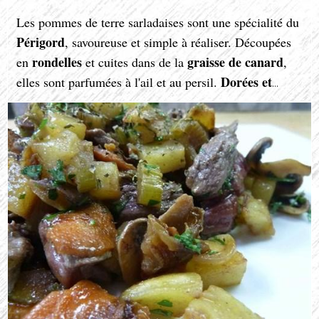
Les pommes de terre sarladaises sont une spécialité du
Périgord
, savoureuse et simple à réaliser. Découpées
rondelles
graisse de canard
en
et cuites dans de la
,
Dorées et
elles sont parfumées à l'ail et au persil.
fondantes
, elles accompagnent à merveille confits,
magrets
et plats rustiques, incarnant la richesse du
terroir français.