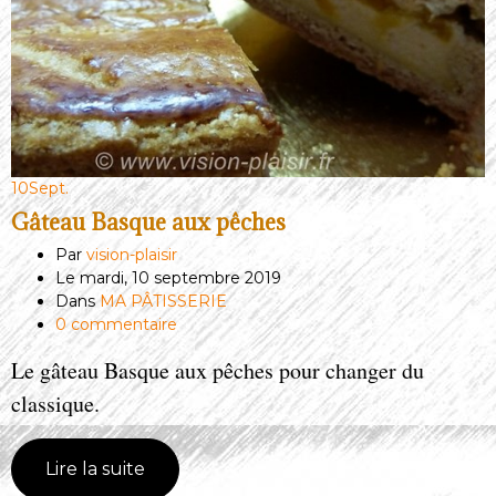
10
Sept.
Gâteau Basque aux pêches
Par
vision-plaisir
Le mardi, 10 septembre 2019
Dans
MA PÂTISSERIE
0 commentaire
Le gâteau Basque aux pêches pour changer du
classique.
Lire la suite