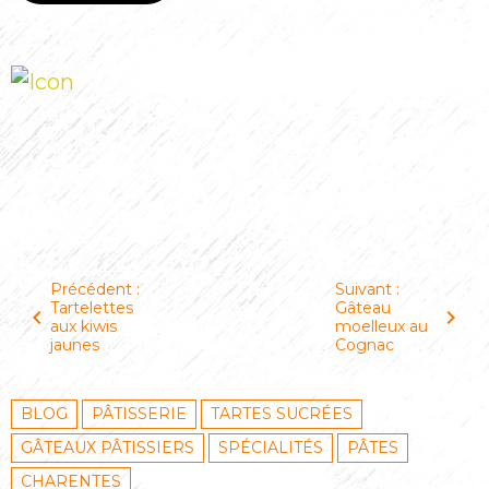
Plus de recettes ( Tags )
Précédent :
Suivant :
Tartelettes
Gâteau
aux kiwis
moelleux au
jaunes
Cognac
BLOG
PÂTISSERIE
TARTES SUCRÉES
GÂTEAUX PÂTISSIERS
SPÉCIALITÉS
PÂTES
CHARENTES