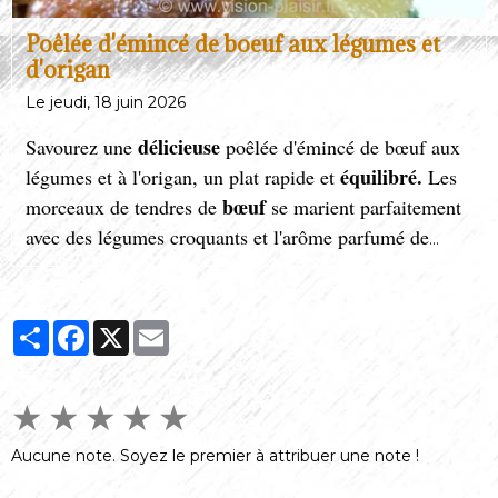
Poêlée d'émincé de boeuf aux légumes et
d'origan
Le jeudi, 18 juin 2026
délicieuse
Savourez une
poêlée d'émincé de bœuf aux
équilibré.
légumes et à l'origan, un plat rapide et
Les
bœuf
morceaux de tendres de
se marient parfaitement
avec des légumes croquants et l'arôme parfumé de
l'origan. Parfait pour un repas sain et gourmand, prêt
en quelques minutes seulement.
Partager
Facebook
X
Email
★
★
★
★
★
Aucune note. Soyez le premier à attribuer une note !