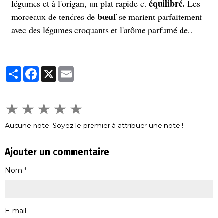
équilibré.
légumes et à l'origan, un plat rapide et
Les
bœuf
morceaux de tendres de
se marient parfaitement
avec des légumes croquants et l'arôme parfumé de
l'origan. Parfait pour un repas sain et gourmand, prêt
en quelques minutes seulement.
Partager
Facebook
X
Email
★
★
★
★
★
Aucune note. Soyez le premier à attribuer une note !
Ajouter un commentaire
Nom
E-mail