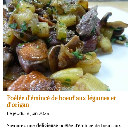
magrets
et plats rustiques, incarnant la richesse du
terroir français.
Poêlée d'émincé de boeuf aux légumes et
d'origan
Le jeudi, 18 juin 2026
délicieuse
Savourez une
poêlée d'émincé de bœuf aux