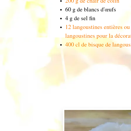
200 g de chair de colin
60 g de blancs d'œufs
4 g de sel fin
12 langoustines entières ou
langoustines pour la décora
400 cl de bisque de langous