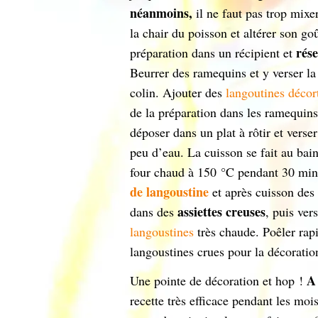
néanmoins,
il ne faut pas trop mixer
la chair du poisson et altérer son goû
rése
préparation dans un récipient et
Beurrer des ramequins et y verser la
colin. Ajouter des
langoutines décor
de la préparation dans les ramequins 
déposer dans un plat à rôtir et vers
peu d’eau. La cuisson se fait au bai
four chaud à 150 °C pendant 30 min
de langoustine
et après cuisson des
assiettes creuses
dans des
, puis ver
langoustines
très chaude. Poêler ra
langoustines crues pour la décoratio
A
Une pointe de décoration et hop !
recette très efficace pendant les mo