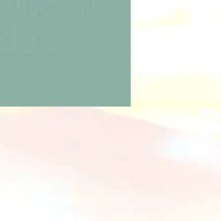
ette
en
idéo