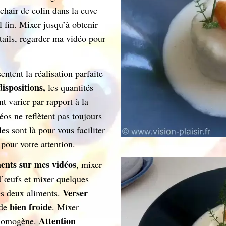
chair de colin dans la cuve
l fin. Mixer jusqu’à obtenir
ails, regarder ma vidéo pour
ntent la réalisation parfaite
ispositions,
les quantités
nt varier par rapport à la
éos ne reflètent pas toujours
les sont là pour vous faciliter
 pour votre attention.
ments sur mes vidéos
, mixer
 d’œufs et mixer quelques
Verser
es deux aliments.
bien froide
ide
. Mixer
Attention
t homogène.