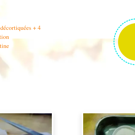
 décortiquées + 4
4
p
tion
tine
Pour