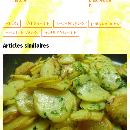
nature
brisures de
n...
BLOG
PÂTISSERIE
TECHNIQUES
plats de fêtes
FEUILLETAGES
BOULANGERIE
Articles similaires