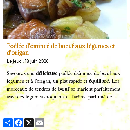
Poêlée d'émincé de boeuf aux légumes et
d'origan
Le jeudi, 18 juin 2026
délicieuse
Savourez une
poêlée d'émincé de bœuf aux
équilibré.
légumes et à l'origan, un plat rapide et
Les
bœuf
morceaux de tendres de
se marient parfaitement
avec des légumes croquants et l'arôme parfumé de
l'origan. Parfait pour un repas sain et gourmand, prêt
en quelques minutes seulement.
Partager
Facebook
X
Email