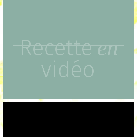
Recette
en
vidéo