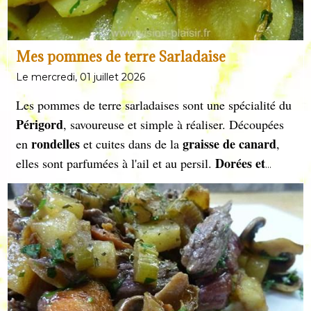
Mes pommes de terre Sarladaise
Le mercredi, 01 juillet 2026
Les pommes de terre sarladaises sont une spécialité du
Périgord
, savoureuse et simple à réaliser. Découpées
rondelles
graisse de canard
en
et cuites dans de la
,
Dorées et
elles sont parfumées à l'ail et au persil.
fondantes
, elles accompagnent à merveille confits,
magrets
et plats rustiques, incarnant la richesse du
terroir français.