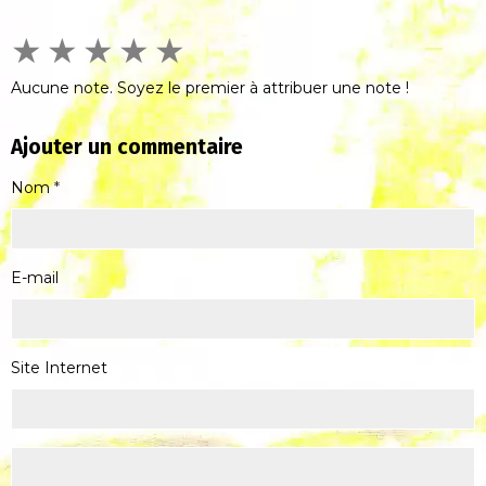
★
★
★
★
★
Aucune note. Soyez le premier à attribuer une note !
Ajouter un commentaire
Nom
E-mail
Site Internet