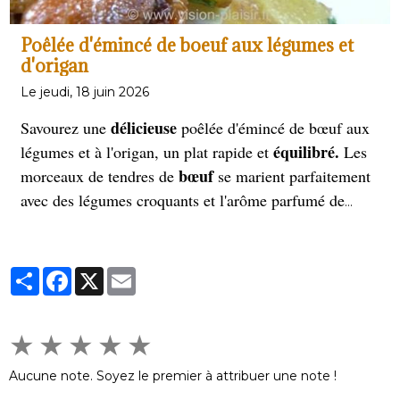
Poêlée d'émincé de boeuf aux légumes et
d'origan
Le jeudi, 18 juin 2026
délicieuse
Savourez une
poêlée d'émincé de bœuf aux
équilibré.
légumes et à l'origan, un plat rapide et
Les
bœuf
morceaux de tendres de
se marient parfaitement
avec des légumes croquants et l'arôme parfumé de
l'origan. Parfait pour un repas sain et gourmand, prêt
en quelques minutes seulement.
Partager
Facebook
X
Email
★
★
★
★
★
Aucune note. Soyez le premier à attribuer une note !