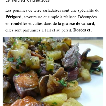
Le mercredi, 01 juillet 2026
Les pommes de terre sarladaises sont une spécialité du
Périgord
, savoureuse et simple à réaliser. Découpées
rondelles
graisse de canard
en
et cuites dans de la
,
Dorées et
elles sont parfumées à l'ail et au persil.
fondantes
, elles accompagnent à merveille confits,
magrets
et plats rustiques, incarnant la richesse du
terroir français.